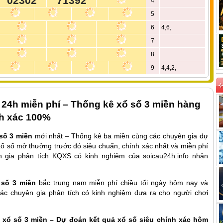
02302
71392
79729
4
5
6
4,
6,
7
8
9
4,
4,
2,
24h miễn phí – Thống kê xổ số 3 miền hàng
h xác 100%
số 3 miền
mới nhất – Thống kê ba miền cùng các chuyên gia dự
xổ số mở thưởng trước đó siêu chuẩn, chính xác nhất và miễn phí
 gia phân tích KQXS có kinh nghiệm của soicau24h.info nhận
 số 3 miền
bắc trung nam miễn phí chiều tối ngày hôm nay và
ác chuyên gia phân tích có kinh nghiệm đưa ra cho người chơi
 xổ số 3 miền – Dự đoán kết quả xổ số siêu chính xác hôm