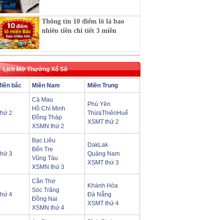
Thông tin 10 điểm lô là bao
nhiêu tiền chi tiết 3 miền
Lịch Mở Thưởng Xổ Số
iền bắc
Miền Nam
Miền Trung
Cà Mau
Phú Yên
Hồ Chí Minh
hứ 2
ThừaThiênHuế
Đồng Tháp
XSMT thứ 2
XSMN thứ 2
Bạc Liêu
DakLak
Bến Tre
hứ 3
Quảng Nam
Vũng Tàu
XSMT thứ 3
XSMN thứ 3
Cần Thơ
Khánh Hòa
Sóc Trăng
hứ 4
Đà Nẵng
Đồng Nai
XSMT thứ 4
XSMN thứ 4