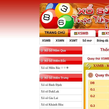
XSMB
X
XSMB
XSMN
XSMT
Sổ mơ
Bóng đá 
Thốn
Xổ Số Hôm Qua
Quay thử XSM
Xổ Số miền Bắc
XSMB - K
Xổ số Miền Bắc
Quay th
Xổ Số miền Trung
DB
Xổ số Bình Định
G.1
Xổ số DakLak
G.2
Xổ số Gia Lai
Xổ số Khánh Hòa
G.3