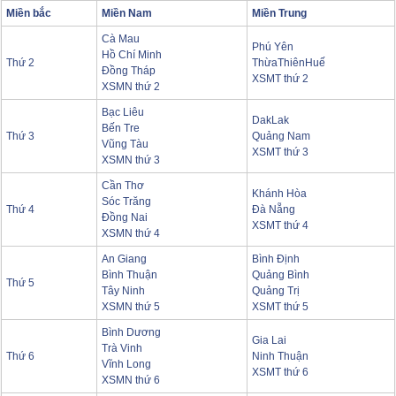
Miền bắc
Miền Nam
Miền Trung
Cà Mau
Phú Yên
Hồ Chí Minh
Thứ 2
ThừaThiênHuế
Đồng Tháp
XSMT thứ 2
XSMN thứ 2
Bạc Liêu
DakLak
Bến Tre
Thứ 3
Quảng Nam
Vũng Tàu
XSMT thứ 3
XSMN thứ 3
Cần Thơ
Khánh Hòa
Sóc Trăng
Thứ 4
Đà Nẵng
Đồng Nai
XSMT thứ 4
XSMN thứ 4
An Giang
Bình Định
Bình Thuận
Quảng Bình
Thứ 5
Tây Ninh
Quảng Trị
XSMN thứ 5
XSMT thứ 5
Bình Dương
Gia Lai
Trà Vinh
Thứ 6
Ninh Thuận
Vĩnh Long
XSMT thứ 6
XSMN thứ 6