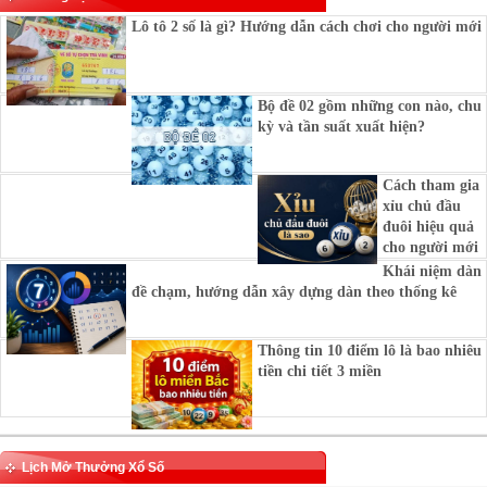
Lô tô 2 số là gì? Hướng dẫn cách chơi cho người mới
Bộ đề 02 gồm những con nào, chu
kỳ và tần suất xuất hiện?
Cách tham gia
xỉu chủ đầu
đuôi hiệu quả
cho người mới
Khái niệm dàn
đề chạm, hướng dẫn xây dựng dàn theo thống kê
Thông tin 10 điểm lô là bao nhiêu
tiền chi tiết 3 miền
Lịch Mở Thưởng Xổ Số