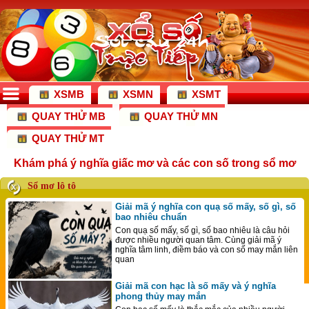
XSMB
XSMN
XSMT
QUAY THỬ MB
QUAY THỬ MN
QUAY THỬ MT
Khám phá ý nghĩa giấc mơ và các con số trong sổ mơ
Sổ mơ lô tô
Giải mã ý nghĩa con quạ số mấy, số gì, số
bao nhiêu chuẩn
Con quạ số mấy, số gì, số bao nhiêu là câu hỏi
được nhiều người quan tâm. Cùng giải mã ý
nghĩa tâm linh, điềm báo và con số may mắn liên
quan
Giải mã con hạc là số mấy và ý nghĩa
phong thủy may mắn