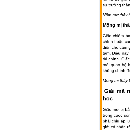
sự trưởng thàn
Nằm mơ thấy b
Mộng mị thấy
Giấc chiêm ba
chính hoặc cảm
diện cho cảm g
tâm. Điều này 
tài chính. Gi
mối quan hệ l
không chính đ
Mộng mị thấy b
Giải mã 
học
Giấc mơ bị bắ
trong cuộc số
phải chịu áp l
giới cá nhân r