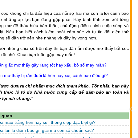
 cóc không chỉ là dấu hiệu của nỗi sợ hãi mà còn là lời cảnh báo
về những áp lực bạn đang gặp phải. Hãy bình tĩnh xem xét từng
ng mơ để thấu hiểu bản thân, chủ động điều chỉnh cuộc sống và
lý. Nếu bạn biết cách kiểm soát cảm xúc và tự tin đối diện thử
ống sẽ dần trở nên nhẹ nhàng và đầy hy vọng hơn.
với những chia sẻ trên đây thì bạn đã nắm được mơ thấy bắt cóc
ì rồi nhé. Chúc bạn luôn gặp may mắn!
ẩn giấc mơ thấy gãy răng tốt hay xấu, bộ số may mắn?
 mơ thấy bị rắn đuổi là hên hay xui, cảnh báo điều gì?
được đưa ra chỉ nhằm mục đích tham khảo. Tốt nhất, bạn hãy
h thức lô tô do Nhà nước cung cấp để đảm bảo an toàn và
lợi ích chung."
ên quan
a màu trắng hên hay xui, thông điệp đặc biệt gì?
a lan là điềm báo gì, giải mã con số chuẩn xác?