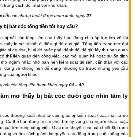
h trong cách đối mặt với khó khăn.
ị bắt cóc nhưng thoát được tham khảo ngay
27
 bị bắt cóc tống tiền tốt hay xấu?
o bị bắt cóc tống tiền cho thấy bạn đang chịu áp lực lớn về tài
 thấy lo sợ bị mất đi điều gì đó quý giá. Tống tiền trong mơ đại
iác bị đe dọa, bị ai đó buộc phải đánh đổi để giữ lấy thứ bạn quan
có thể liên quan đến công việc, các mối quan hệ hoặc sự ổn định
ấc mơ ngầm nhắc nhở bạn nên kiểm soát tài sản, cẩn thận với các
ợi dụng và không nên dễ dàng nhượng bộ trước những yêu cầu
áng của người khác.
ị bắt cóc tống tiền tham khảo ngay
04 – 40
nằm mơ thấy bị bắt cóc dưới góc nhìn tâm lý
t cóc thường xuất phát từ cảm giác bị kiểm soát hoặc mất tự do
ng. Có thể bạn đang bị chi phối bởi kỳ vọng của người khác hoặc
ực quá lớn trong công việc. Giấc mơ khuyên bạn cần thiết lập ranh
õ ràng và tìm cách giành lại quyền chủ động trong cuộc sống của