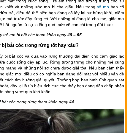
ất mát trong cuộc sống. Trẻ em trong mơ tượng trưng cho sự
ần khiết và những ước mơ bị che giấu. Nếu trong
sổ mơ
bạn cố
đứa trẻ, điều đó thể hiện bạn đang cố lấy lại sự hứng khởi, niềm
 lực mà trước đây từng có. Với những ai đang là cha mẹ, giấc mơ
ể bắt nguồn từ sự lo lắng quá mức về con cái trong đời thực.
 trẻ em bị bắt cóc tham khảo ngay
48 – 95
bị bắt cóc trong rừng tốt hay xấu?
y bị bắt cóc và đưa vào rừng thường đại diện cho cảm giác lạc
giữa cuộc sống đầy áp lực. Rừng tượng trưng cho những mê cung
ang mang và những nỗi sợ chưa được giải tỏa. Nếu bạn cảm thấy
ong giấc mơ, điều đó có nghĩa bạn đang đối mặt với nhiều vấn đề
ết cách tìm hướng giải quyết. Trường hợp bạn bình tĩnh quan sát
hoát, đây lại là tín hiệu tích cực cho thấy bạn đang dần chấp nhận
ẵn sàng vượt qua khó khăn.
ị bắt cóc trong rừng tham khảo ngay
44