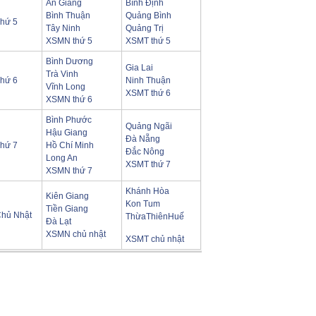
An Giang
Bình Định
Bình Thuận
Quảng Bình
hứ 5
Tây Ninh
Quảng Trị
XSMN thứ 5
XSMT thứ 5
Bình Dương
Gia Lai
Trà Vinh
hứ 6
Ninh Thuận
Vĩnh Long
XSMT thứ 6
XSMN thứ 6
Bình Phước
Quảng Ngãi
Hậu Giang
Đà Nẵng
hứ 7
Hồ Chí Minh
Đắc Nông
Long An
XSMT thứ 7
XSMN thứ 7
Khánh Hòa
Kiên Giang
Kon Tum
Tiền Giang
hủ Nhật
ThừaThiênHuế
Đà Lạt
XSMN chủ nhật
XSMT chủ nhật