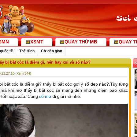
SMN
XSMT
QUAY THỬ MB
QUAY T
quốc tế
Thể Hình
Cờ dân gian
y bị bắt cóc là điềm gì, hên hay xui và số nào?
 23:27:10
- Xem(344)
 bắt cóc là điềm gì? thấy bị bắt cóc gợi ý số đẹp nào?.Tùy từng
hể mà khi mơ thấy bị bắt cóc sẽ mang đến những điềm báo khác
à tốt hoặc xấu. Cùng
sổ mơ
đi giải mã nhé.