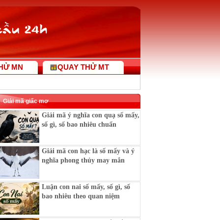
HỬ MN
QUAY THỬ MT
Giải mã giấc mơ
Giải mã ý nghĩa con quạ số mấy,
số gì, số bao nhiêu chuẩn
Giải mã con hạc là số mấy và ý
nghĩa phong thủy may mắn
Luận con nai số mấy, số gì, số
bao nhiêu theo quan niệm