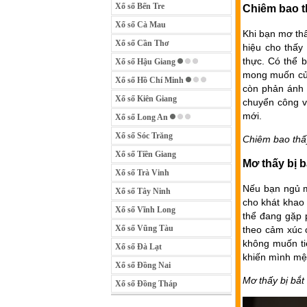
Xổ số Bến Tre
Chiêm bao th
Xổ số Cà Mau
Khi bạn mơ thấ
Xổ số Cần Thơ
hiệu cho thấy
thực. Có thể b
Xổ số Hậu Giang
mong muốn của
Xổ số Hồ Chí Minh
còn phản ánh 
Xổ số Kiên Giang
chuyển công v
mới.
Xổ số Long An
Xổ số Sóc Trăng
Chiêm bao thấ
Xổ số Tiền Giang
Mơ thấy bị b
Xổ số Trà Vinh
Nếu bạn ngủ m
Xổ số Tây Ninh
cho khát khao 
Xổ số Vĩnh Long
thể đang gặp 
Xổ số Vũng Tàu
theo cảm xúc 
không muốn ti
Xổ số Đà Lạt
khiến mình mệ
Xổ số Đồng Nai
Mơ thấy bị bắt
Xổ số Đồng Tháp