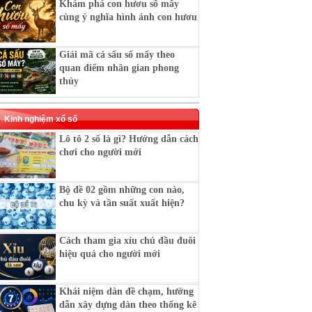
Khám phá con hươu số mấy
cùng ý nghĩa hình ảnh con hươu
Giải mã cá sấu số mấy theo
quan điểm nhân gian phong
thủy
Kinh nghiệm xổ số
Lô tô 2 số là gì? Hướng dẫn cách
chơi cho người mới
Bộ đề 02 gồm những con nào,
chu kỳ và tần suất xuất hiện?
Cách tham gia xỉu chủ đầu đuôi
hiệu quả cho người mới
Khái niệm dàn đề chạm, hướng
dẫn xây dựng dàn theo thống kê