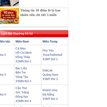
Thông tin 10 điểm lô là bao
nhiêu tiền chi tiết 3 miền
Lịch Mở Thưởng Xổ Số
iền bắc
Miền Nam
Miền Trung
Cà Mau
Phú Yên
Hồ Chí Minh
hứ 2
ThừaThiênHuế
Đồng Tháp
XSMT thứ 2
XSMN thứ 2
Bạc Liêu
DakLak
Bến Tre
hứ 3
Quảng Nam
Vũng Tàu
XSMT thứ 3
XSMN thứ 3
Cần Thơ
Khánh Hòa
Sóc Trăng
hứ 4
Đà Nẵng
Đồng Nai
XSMT thứ 4
XSMN thứ 4