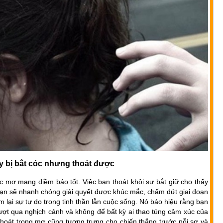
 bị bắt cóc nhưng thoát được
c mơ mang điềm báo tốt. Việc bạn thoát khỏi sự bắt giữ cho thấy
bạn sẽ nhanh chóng giải quyết được khúc mắc, chấm dứt giai đoạn
ìm lại sự tự do trong tinh thần lẫn cuộc sống. Nó báo hiệu rằng bạn
ượt qua nghịch cảnh và không để bất kỳ ai thao túng cảm xúc của
thoát trong mơ cũng tượng trưng cho chiến thắng trước nỗi sợ và