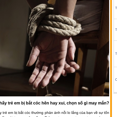
T
T
T
C
ấy trẻ em bị bắt cóc hên hay xui, chọn số gì may mắn?
 trẻ em bị bắt cóc thường phản ánh nỗi lo lắng của bạn về sự tổn