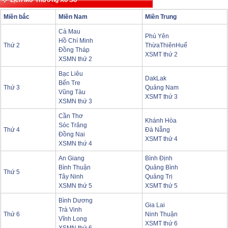
Lịch Mở Thưởng Xổ Số
Miền bắc
Miền Nam
Miền Trung
Cà Mau
Phú Yên
Hồ Chí Minh
Thứ 2
ThừaThiênHuế
Đồng Tháp
XSMT thứ 2
XSMN thứ 2
Bạc Liêu
DakLak
Bến Tre
Thứ 3
Quảng Nam
Vũng Tàu
XSMT thứ 3
XSMN thứ 3
Cần Thơ
Khánh Hòa
Sóc Trăng
Thứ 4
Đà Nẵng
Đồng Nai
XSMT thứ 4
XSMN thứ 4
An Giang
Bình Định
Bình Thuận
Quảng Bình
Thứ 5
Tây Ninh
Quảng Trị
XSMN thứ 5
XSMT thứ 5
Bình Dương
Gia Lai
Trà Vinh
Thứ 6
Ninh Thuận
Vĩnh Long
XSMT thứ 6