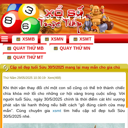
XSMB
XSMN
XSMT
QUAY THỬ MB
QUAY THỬ MN
QUAY THỬ MT
Cặp số đẹp tuổi Sửu 30/5/2025 mang lại may mắn cho gia chủ
Thứ Năm 29/05/2025 10:30:19
- Xem(468)
Khi thời vận thay đổi chỉ một con số cũng có thể trở thành chiếc
chìa khóa mở lối cho những cơ hội vàng trong cuộc sống. Với
người tuổi Sửu, ngày 30/5/2025 chính là thời điểm cát khí vượng
phát vận tài hanh thông nếu biết cách “gõ đúng cánh cửa may
mắn”. Cùng chuyên gia
xsmt
tìm hiểu cặp số đẹp tuổi Sửu
30/5/2025 nhé.