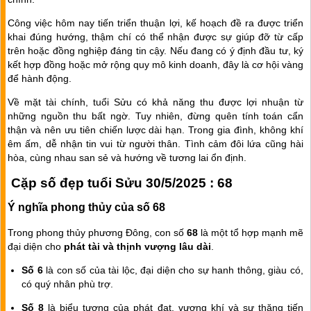
Công việc hôm nay tiến triển thuận lợi, kế hoạch đề ra được triển
khai đúng hướng, thậm chí có thể nhận được sự giúp đỡ từ cấp
trên hoặc đồng nghiệp đáng tin cậy. Nếu đang có ý định đầu tư, ký
kết hợp đồng hoặc mở rộng quy mô kinh doanh, đây là cơ hội vàng
để hành động.
Về mặt tài chính, tuổi Sửu có khả năng thu được lợi nhuận từ
những nguồn thu bất ngờ. Tuy nhiên, đừng quên tính toán cẩn
thận và nên ưu tiên chiến lược dài hạn. Trong gia đình, không khí
êm ấm, dễ nhận tin vui từ người thân. Tình cảm đôi lứa cũng hài
hòa, cùng nhau san sẻ và hướng về tương lai ổn định.
Cặp số đẹp tuổi Sửu 30/5/2025 : 68
Ý nghĩa phong thủy của số 68
Trong phong thủy phương Đông, con số
68
là một tổ hợp mạnh mẽ
đại diện cho
phát tài và thịnh vượng lâu dài
.
Số 6
là con số của tài lộc, đại diện cho sự hanh thông, giàu có,
có quý nhân phù trợ.
Số 8
là biểu tượng của phát đạt, vượng khí và sự thăng tiến