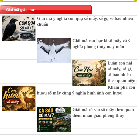
Giải mã giấc mơ
Giải mã ý nghĩa con quạ số mấy, số gì, số bao nhiêu
chuẩn
Giải mã con hạc là số mấy và ý
nghĩa phong thủy may mắn
Luận con nai
số mấy, số gì,
số bao nhiêu
theo quan niệm
Khám phá con
hươu số mấy cùng ý nghĩa hình ảnh con hươu
Giải mã cá sấu số mấy theo quan
điểm nhân gian phong thủy