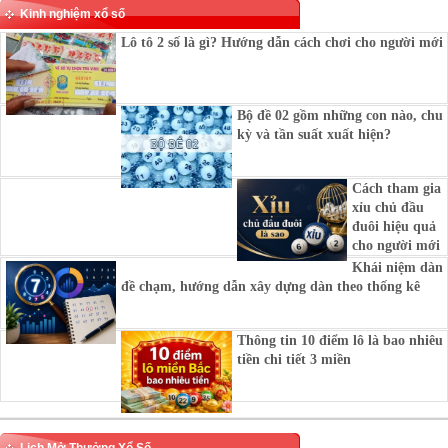
Kinh nghiệm xổ số
Lô tô 2 số là gì? Hướng dẫn cách chơi cho người mới
Bộ đề 02 gồm những con nào, chu
kỳ và tần suất xuất hiện?
Cách tham gia
xỉu chủ đầu
đuôi hiệu quả
cho người mới
Khái niệm dàn
đề chạm, hướng dẫn xây dựng dàn theo thống kê
Thông tin 10 điểm lô là bao nhiêu
tiền chi tiết 3 miền