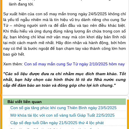
lành đang tới.
Sự xuất hiện của con số may mắn trong ngày 24/5/2025 không chỉ
là yếu tố ngẫu nhiên mà là tín hiệu vũ trụ dành riêng cho cung Sư
Tử – những người sinh ra để dẫn đầu và tạo nên điều khác biệt.
Khi thấu hiểu và ứng dụng đúng năng lượng ẩn chứa trong con số
ấy, bạn không chỉ khai mở vận may mà còn khơi dậy bản lĩnh nội
tại một cách mạnh mẽ nhất. Hãy đón nhận và hành động, bởi hôm
nay có thể là bước ngoặt để bạn chạm tay vào thành công lớn hơn
bao giờ hết.
Xem thêm:
Con số may mắn cung Sư Tử ngày 2/10/2025 hôm nay
"Các số liệu được đưa ra chỉ nhằm mục đích tham khảo. Tốt
nhất, bạn hãy chọn các hình thức lô tô do Nhà nước cung
cấp để đảm bảo an toàn và đóng góp cho lợi ích chung."
Bài viết liên quan
Con số gia tăng phúc khí cung Thiên Bình ngày 23/5/2025
Mở khóa tài lộc với con số vàng tuổi Giáp Tuất 22/5/2025
Cặp số đẹp tuổi Dần ngày 21/5/2025 thứ 4 lộc phát