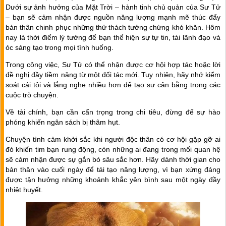
Dưới sự ảnh hưởng của Mặt Trời – hành tinh chủ quản của Sư Tử
– bạn sẽ cảm nhận được nguồn năng lượng mạnh mẽ thúc đẩy
bản thân chinh phục những thử thách tưởng chừng khó khăn. Hôm
nay là thời điểm lý tưởng để bạn thể hiện sự tự tin, tài lãnh đạo và
óc sáng tạo trong mọi tình huống.
Trong công việc, Sư Tử có thể nhận được cơ hội hợp tác hoặc lời
đề nghị đầy tiềm năng từ một đối tác mới. Tuy nhiên, hãy nhớ kiểm
soát cái tôi và lắng nghe nhiều hơn để tạo sự cân bằng trong các
cuộc trò chuyện.
Về tài chính, bạn cần cẩn trọng trong chi tiêu, đừng để sự hào
phóng khiến ngân sách bị thâm hụt.
Chuyện tình cảm khởi sắc khi người độc thân có cơ hội gặp gỡ ai
đó khiến tim bạn rung động, còn những ai đang trong mối quan hệ
sẽ cảm nhận được sự gắn bó sâu sắc hơn. Hãy dành thời gian cho
bản thân vào cuối ngày để tái tạo năng lượng, vì bạn xứng đáng
được tận hưởng những khoảnh khắc yên bình sau một ngày đầy
nhiệt huyết.