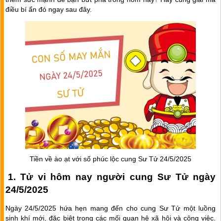
điều bí ẩn đó ngay sau đây.
Tiền về ào ạt với số phúc lộc cung Sư Tử 24/5/2025
1. Tử vi hôm nay người cung Sư Tử ngày
24/5/2025
Ngày 24/5/2025 hứa hẹn mang đến cho cung Sư Tử một luồng
sinh khí mới, đặc biệt trong các mối quan hệ xã hội và công việc.