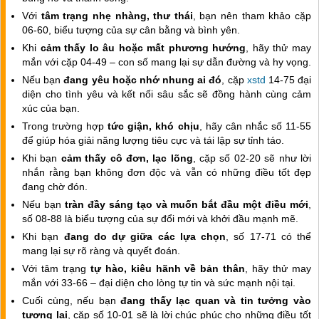
Với
tâm trạng nhẹ nhàng, thư thái
, bạn nên tham khảo cặp
06-60, biểu tượng của sự cân bằng và bình yên.
Khi
cảm thấy lo âu hoặc mất phương hướng
, hãy thử may
mắn với cặp 04-49 – con số mang lại sự dẫn đường và hy vọng.
Nếu bạn
đang yêu hoặc nhớ nhung ai đó
, cặp
xstd
14-75 đại
diện cho tình yêu và kết nối sâu sắc sẽ đồng hành cùng cảm
xúc của bạn.
Trong trường hợp
tức giận, khó chịu
, hãy cân nhắc số 11-55
để giúp hóa giải năng lượng tiêu cực và tái lập sự tỉnh táo.
Khi bạn
cảm thấy cô đơn, lạc lõng
, cặp số 02-20 sẽ như lời
nhắn rằng bạn không đơn độc và vẫn có những điều tốt đẹp
đang chờ đón.
Nếu bạn
tràn đầy sáng tạo và muốn bắt đầu một điều mới
,
số 08-88 là biểu tượng của sự đổi mới và khởi đầu mạnh mẽ.
Khi bạn
đang do dự giữa các lựa chọn
, số 17-71 có thể
mang lại sự rõ ràng và quyết đoán.
Với tâm trạng
tự hào, kiêu hãnh về bản thân
, hãy thử may
mắn với 33-66 – đại diện cho lòng tự tin và sức mạnh nội tại.
Cuối cùng, nếu bạn
đang thấy lạc quan và tin tưởng vào
tương lai
, cặp số 10-01 sẽ là lời chúc phúc cho những điều tốt