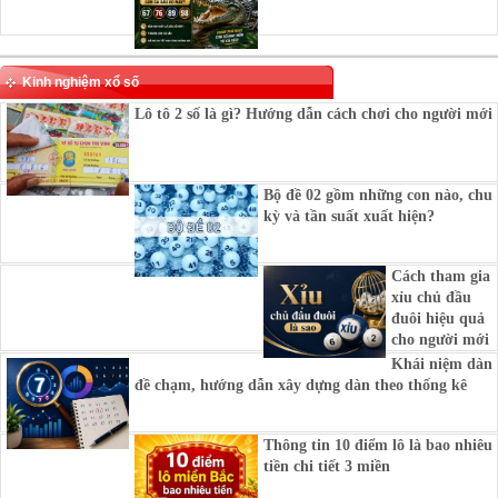
Kinh nghiệm xổ số
Lô tô 2 số là gì? Hướng dẫn cách chơi cho người mới
Bộ đề 02 gồm những con nào, chu
kỳ và tần suất xuất hiện?
Cách tham gia
xỉu chủ đầu
đuôi hiệu quả
cho người mới
Khái niệm dàn
đề chạm, hướng dẫn xây dựng dàn theo thống kê
Thông tin 10 điểm lô là bao nhiêu
tiền chi tiết 3 miền