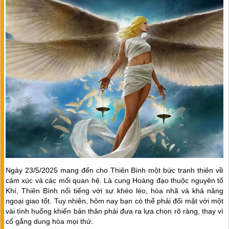
Ngày 23/5/2025 mang đến cho Thiên Bình một bức tranh thiên về
cảm xúc và các mối quan hệ. Là cung Hoàng đạo thuộc nguyên tố
Khí, Thiên Bình nổi tiếng với sự khéo léo, hòa nhã và khả năng
ngoại giao tốt. Tuy nhiên, hôm nay bạn có thể phải đối mặt với một
vài tình huống khiến bản thân phải đưa ra lựa chọn rõ ràng, thay vì
cố gắng dung hòa mọi thứ.