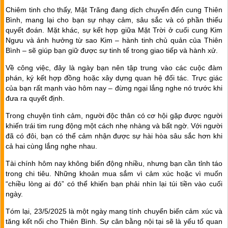
Chiêm tinh cho thấy, Mặt Trăng đang dịch chuyển đến cung Thiên
Bình, mang lại cho bạn sự nhạy cảm, sâu sắc và có phần thiếu
quyết đoán. Mặt khác, sự kết hợp giữa Mặt Trời ở cuối cung Kim
Ngưu và ảnh hưởng từ sao Kim – hành tinh chủ quản của Thiên
Bình – sẽ giúp bạn giữ được sự tinh tế trong giao tiếp và hành xử.
Về công việc, đây là ngày bạn nên tập trung vào các cuộc đàm
phán, ký kết hợp đồng hoặc xây dựng quan hệ đối tác. Trực giác
của bạn rất mạnh vào hôm nay – đừng ngại lắng nghe nó trước khi
đưa ra quyết định.
Trong chuyện tình cảm, người độc thân có cơ hội gặp được người
khiến trái tim rung động một cách nhẹ nhàng và bất ngờ. Với người
đã có đôi, bạn có thể cảm nhận được sự hài hòa sâu sắc hơn khi
cả hai cùng lắng nghe nhau.
Tài chính hôm nay không biến động nhiều, nhưng bạn cần tỉnh táo
trong chi tiêu. Những khoản mua sắm vì cảm xúc hoặc vì muốn
“chiều lòng ai đó” có thể khiến bạn phải nhìn lại túi tiền vào cuối
ngày.
Tóm lại, 23/5/2025 là một ngày mang tính chuyển biến cảm xúc và
tăng kết nối cho Thiên Bình. Sự cân bằng nội tại sẽ là yếu tố quan