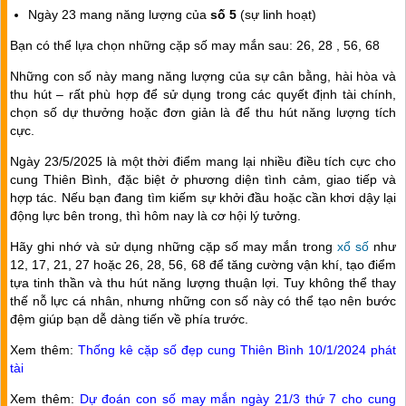
Ngày 23 mang năng lượng của
số 5
(sự linh hoạt)
Bạn có thể lựa chọn những cặp số may mắn sau: 26, 28 , 56, 68
Những con số này mang năng lượng của sự cân bằng, hài hòa và
thu hút – rất phù hợp để sử dụng trong các quyết định tài chính,
chọn số dự thưởng hoặc đơn giản là để thu hút năng lượng tích
cực.
Ngày 23/5/2025 là một thời điểm mang lại nhiều điều tích cực cho
cung Thiên Bình, đặc biệt ở phương diện tình cảm, giao tiếp và
hợp tác. Nếu bạn đang tìm kiếm sự khởi đầu hoặc cần khơi dậy lại
động lực bên trong, thì hôm nay là cơ hội lý tưởng.
Hãy ghi nhớ và sử dụng những cặp số may mắn trong
xổ số
như
12, 17, 21, 27 hoặc 26, 28, 56, 68 để tăng cường vận khí, tạo điểm
tựa tinh thần và thu hút năng lượng thuận lợi. Tuy không thể thay
thế nỗ lực cá nhân, nhưng những con số này có thể tạo nên bước
đệm giúp bạn dễ dàng tiến về phía trước.
Xem thêm:
Thống kê cặp số đẹp cung Thiên Bình 10/1/2024 phát
tài
Xem thêm:
Dự đoán con số may mắn ngày 21/3 thứ 7 cho cung