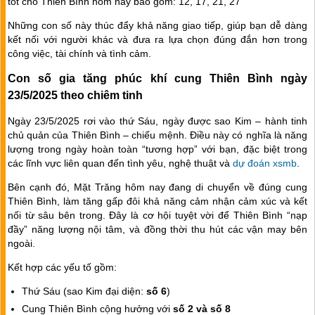
tốt cho Thiên Bình hôm nay bao gồm: 12, 17, 21, 27
Những con số này thúc đẩy khả năng giao tiếp, giúp bạn dễ dàng
kết nối với người khác và đưa ra lựa chọn đúng đắn hơn trong
công việc, tài chính và tình cảm.
Con số gia tăng phúc khí cung Thiên Bình ngày
23/5/2025 theo chiêm tinh
Ngày 23/5/2025 rơi vào thứ Sáu, ngày được sao Kim – hành tinh
chủ quản của Thiên Bình – chiếu mệnh. Điều này có nghĩa là năng
lượng trong ngày hoàn toàn “tương hợp” với bạn, đặc biệt trong
các lĩnh vực liên quan đến tình yêu, nghệ thuật và
dự đoán xsmb
.
Bên cạnh đó, Mặt Trăng hôm nay đang di chuyển về đúng cung
Thiên Bình, làm tăng gấp đôi khả năng cảm nhận cảm xúc và kết
nối từ sâu bên trong. Đây là cơ hội tuyệt vời để Thiên Bình “nạp
đầy” năng lượng nội tâm, và đồng thời thu hút các vận may bên
ngoài.
Kết hợp các yếu tố gồm:
Thứ Sáu (sao Kim đại diện:
số 6
)
Cung Thiên Bình cộng hưởng với
số 2 và số 8