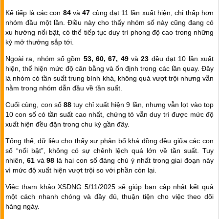
Kế tiếp là các con
84
và
47
cùng đạt 11 lần xuất hiện, chỉ thấp hơn
nhóm đầu một lần. Điều này cho thấy nhóm số này cũng đang có
xu hướng nổi bật, có thể tiếp tục duy trì phong độ cao trong những
kỳ mở thưởng sắp tới.
Ngoài ra, nhóm số gồm
53, 60, 67, 49
và
23
đều đạt 10 lần xuất
hiện, thể hiện mức độ cân bằng và ổn định trong các lần quay. Đây
là nhóm có tần suất trung bình khá, không quá vượt trội nhưng vẫn
nằm trong nhóm dẫn đầu về tần suất.
Cuối cùng, con số
88
tuy chỉ xuất hiện 9 lần, nhưng vẫn lọt vào top
10 con số có tần suất cao nhất, chứng tỏ vẫn duy trì được mức độ
xuất hiện đều đặn trong chu kỳ gần đây.
Tổng thể, dữ liệu cho thấy sự phân bố khá đồng đều giữa các con
số “nổi bật”, không có sự chênh lệch quá lớn về tần suất. Tuy
nhiên,
61
và
98
là hai con số đáng chú ý nhất trong giai đoạn này
vì mức độ xuất hiện vượt trội so với phần còn lại.
Việc
tham khảo XSDNG 5/11/2025
sẽ giúp bạn cập nhật kết quả
một cách nhanh chóng và đầy đủ, thuận tiện cho việc theo dõi
hàng ngày.