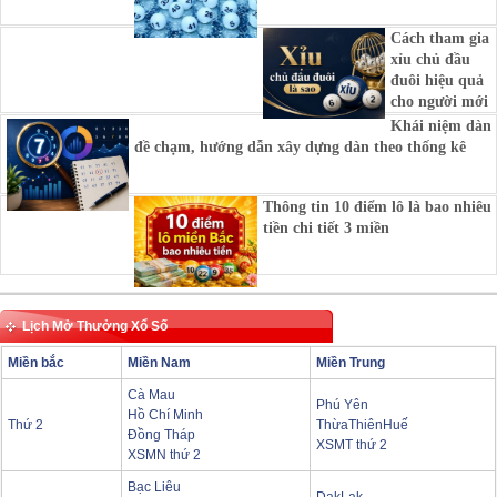
Cách tham gia
xỉu chủ đầu
đuôi hiệu quả
cho người mới
Khái niệm dàn
đề chạm, hướng dẫn xây dựng dàn theo thống kê
Thông tin 10 điểm lô là bao nhiêu
tiền chi tiết 3 miền
Lịch Mở Thưởng Xổ Số
Miền bắc
Miền Nam
Miền Trung
Cà Mau
Phú Yên
Hồ Chí Minh
Thứ 2
ThừaThiênHuế
Đồng Tháp
XSMT thứ 2
XSMN thứ 2
Bạc Liêu