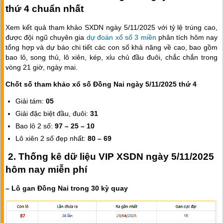
thứ 4 chuẩn nhất
Xem kết quả
tham khảo SXDN ngày 5/11/2025
với tỷ lệ trúng cao,
được đội ngũ chuyên gia
dự đoán xổ số 3 miền
phân tích hôm nay
tổng hợp và dự báo chi tiết các con số khả năng về cao, bao gồm
bao lô, song thủ, lô xiên, kép, xỉu chủ đầu đuôi, chắc chắn trong
vòng 21 giờ, ngày mai.
Chốt số tham khảo xổ số Đồng Nai ngày 5/11/2025 thứ 4
Giải tám:
05
Giải đặc biệt đầu, đuôi:
31
Bao lô 2 số:
97 – 25 – 10
Lô xiên 2 số đẹp nhất:
80 – 69
2. Thống kê dữ liệu VIP XSDN ngày 5/11/2025
hôm nay miễn phí
– Lô gan Đồng Nai trong 30 kỳ quay