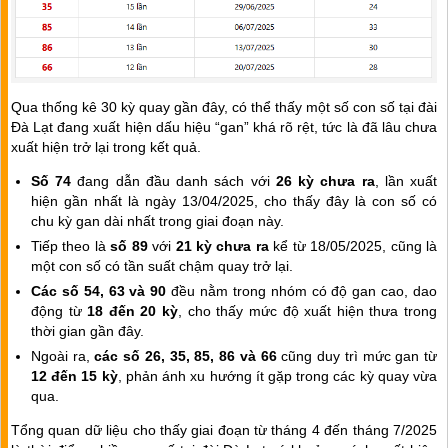
Qua thống kê 30 kỳ quay gần đây, có thể thấy một số con số tại đài
Đà Lạt đang xuất hiện dấu hiệu “gan” khá rõ rệt, tức là đã lâu chưa
xuất hiện trở lại trong kết quả.
Số 74
đang dẫn đầu danh sách với
26 kỳ chưa ra
, lần xuất
hiện gần nhất là ngày 13/04/2025, cho thấy đây là con số có
chu kỳ gan dài nhất trong giai đoạn này.
Tiếp theo là
số 89
với
21 kỳ chưa ra
kể từ 18/05/2025, cũng là
một con số có tần suất chậm quay trở lại.
Các số 54, 63 và 90
đều nằm trong nhóm có độ gan cao, dao
động từ
18 đến 20 kỳ
, cho thấy mức độ xuất hiện thưa trong
thời gian gần đây.
Ngoài ra,
các số 26, 35, 85, 86 và 66
cũng duy trì mức gan từ
12 đến 15 kỳ
, phản ánh xu hướng ít gặp trong các kỳ quay vừa
qua.
Tổng quan dữ liệu cho thấy giai đoạn từ tháng 4 đến tháng 7/2025