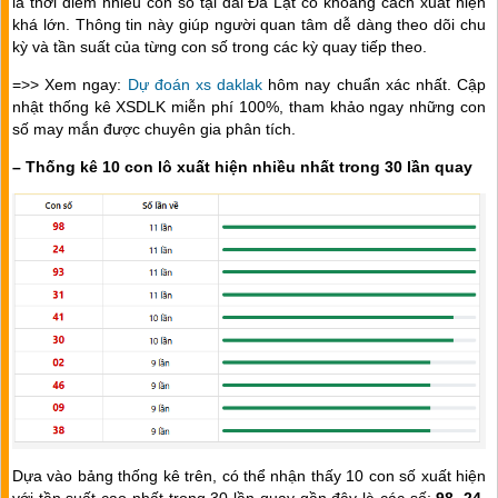
là thời điểm nhiều con số tại đài Đà Lạt có khoảng cách xuất hiện
khá lớn. Thông tin này giúp người quan tâm dễ dàng theo dõi chu
kỳ và tần suất của từng con số trong các kỳ quay tiếp theo.
=>> Xem ngay:
Dự đoán xs daklak
hôm nay chuẩn xác nhất. Cập
nhật thống kê XSDLK miễn phí 100%, tham khảo ngay những con
số may mắn được chuyên gia phân tích.
– Thống kê 10 con lô xuất hiện nhiều nhất trong 30 lần quay
Dựa vào bảng thống kê trên, có thể nhận thấy 10 con số xuất hiện