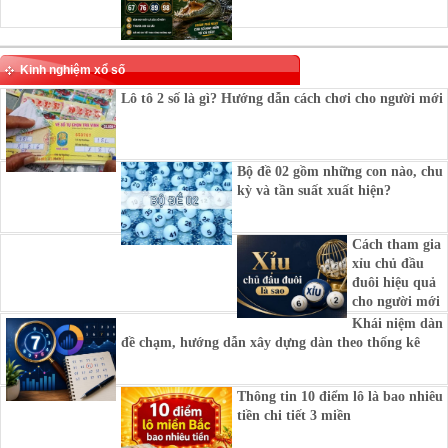
Kinh nghiệm xổ số
Lô tô 2 số là gì? Hướng dẫn cách chơi cho người mới
Bộ đề 02 gồm những con nào, chu
kỳ và tần suất xuất hiện?
Cách tham gia
xỉu chủ đầu
đuôi hiệu quả
cho người mới
Khái niệm dàn
đề chạm, hướng dẫn xây dựng dàn theo thống kê
Thông tin 10 điểm lô là bao nhiêu
tiền chi tiết 3 miền