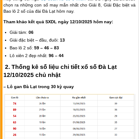
chọn ra những con số may mắn nhất cho Giải 8, Giải Đặc biệt và
Bao lô 2 số của đài Đà Lạt hôm nay.
Tham khảo kết quả SXDL ngày 12/10/2025 hôm nay:
Giải tám:
06
Giải đặc biệt – đầu, đuôi:
13
Bao lô 2 số:
59 – 46 – 83
Lô xiên 2 đẹp nhất:
96 – 44
2. Thống kê số liệu chi tiết xổ số Đà Lạt
12/10/2025 chủ nhật
– Lô gan Đà Lạt trong 30 kỳ quay