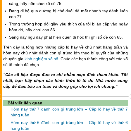
sáng, hãy nên chơi xổ số 75.
Đang đi bộ qua đường bị chó đuổi đã mất nhanh tay đánh luôn
con 77.
Trong trường hợp đôi giày yêu thích của tôi bị ăn cắp vào ngày
hôm đó, hãy chơi con 86.
Sáng nay ngủ dậy phát hiện quên đi học thì ghi số đề con 65.
Trên đây là tổng hợp những cặp lô hay về chủ nhật hàng tuần và
hôm nay chủ nhật đánh con gì trúng lớn theo bí quyết của những
chuyên gia
kinh nghiệm xổ số
. Chúc các bạn thành công với các xổ
số tô mình đã chọn.
"Các số liệu được đưa ra chỉ nhằm mục đích tham khảo. Tốt
nhất, bạn hãy chọn các hình thức lô tô do Nhà nước cung
cấp để đảm bảo an toàn và đóng góp cho lợi ích chung."
Bài viết liên quan
Hôm nay thứ 7 đánh con gì trúng lớn – Cặp lô hay về thứ 7
hàng tuần
Hôm nay thứ 6 đánh con gì trúng lớn – Cặp lô hay về thứ 6
hàng tuần