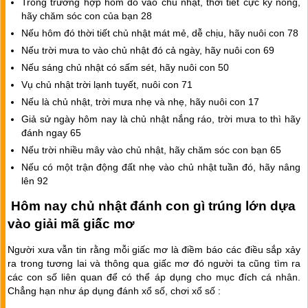
Trong trường hợp hôm đó vào chủ nhật, thời tiết cực kỳ nóng,
hãy chăm sóc con của bạn 28
Nếu hôm đó thời tiết chủ nhật mát mẻ, dễ chịu, hãy nuôi con 78
Nếu trời mưa to vào chủ nhật đó cả ngày, hãy nuôi con 69
Nếu sáng chủ nhật có sấm sét, hãy nuôi con 50
Vụ chủ nhật trời lạnh tuyết, nuôi con 71
Nếu là chủ nhật, trời mưa nhẹ và nhẹ, hãy nuôi con 17
Giả sử ngày hôm nay là chủ nhật nắng ráo, trời mưa to thì hãy
đánh ngay 65
Nếu trời nhiều mây vào chủ nhật, hãy chăm sóc con bạn 65
Nếu có một trận động đất nhẹ vào chủ nhật tuần đó, hãy nâng
lên 92
Hôm nay chủ nhật đánh con gì trúng lớn dựa
vào giải mã giấc mơ
Người xưa vẫn tin rằng mỗi giấc mơ là điềm báo các điều sắp xảy
ra trong tương lai và thông qua giấc mơ đó người ta cũng tìm ra
các con số liên quan để có thể áp dụng cho mục đích cá nhân.
Chẳng hạn như áp dụng đánh xổ số, chơi xổ số :