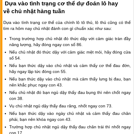
Dựa vào tình trạng cơ thể dự đoán lô hay
về chủ nhật hàng tuần
Dựa vào tình trạng cơ thể của chính lô tô thủ, lô thủ cũng có thể
tìm ra hôm nay chủ nhật đánh con gì chuẩn xác như sau:
Trong trường hợp chủ nhật đó thức dậy với cảm giác tràn đầy
năng lượng, hãy đóng ngay con số 86.
Nếu chủ nhật đó thức dậy với cảm giác mệt mỏi, hãy đóng cửa
số 54.
Nếu bạn thức dậy vào chủ nhật và cảm thấy cơ thể đau đớn,
hãy ngay lập tức đóng con 55.
Nếu bạn thức dậy vào chủ nhật mà cảm thấy lưng bị đau, bạn
nên khắc phục ngay con 43.
Nếu chủ nhật đó bạn ngủ dậy thấy đau bụng thì nên chốt ngay
con 38.
Vụ chủ nhật ngủ dậy thấy đau răng, nhốt ngay con 73.
Nếu bạn thức dậy vào ngày chủ nhật và cảm thấy đau chân
phải, bạn nên khóa ngay con 43.
Trường hợp chủ nhật ngủ dậy thấy đau chân trái thì nhốt ngay
con 17.