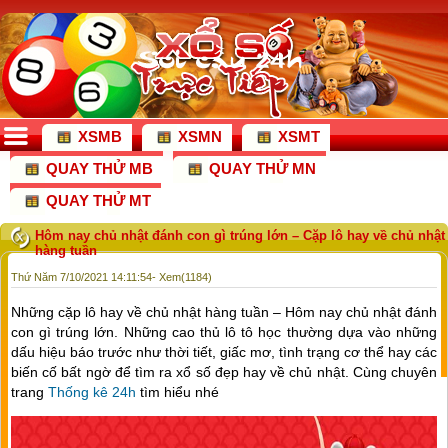
XSMB
XSMN
XSMT
QUAY THỬ MB
QUAY THỬ MN
QUAY THỬ MT
Hôm nay chủ nhật đánh con gì trúng lớn – Cặp lô hay về chủ nhật
hàng tuần
Thứ Năm 7/10/2021 14:11:54
- Xem(1184)
Những cặp lô hay về chủ nhật hàng tuần – Hôm nay chủ nhật đánh
con gì trúng lớn. Những cao thủ lô tô học thường dựa vào những
dấu hiệu báo trước như thời tiết, giấc mơ, tình trạng cơ thể hay các
biến cố bất ngờ để tìm ra xổ số đẹp hay về chủ nhật. Cùng chuyên
trang
Thống kê 24h
tìm hiểu nhé