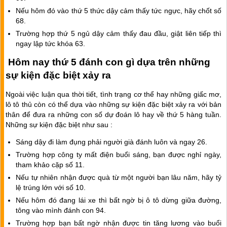
Nếu hôm đó vào thứ 5 thức dậy cảm thấy tức ngực, hãy chốt số
68.
Trường hợp thứ 5 ngủ dậy cảm thấy đau đầu, giật liên tiếp thì
ngay lập tức khóa 63.
Hôm nay thứ 5 đánh con gì dựa trên những
sự kiện đặc biệt xảy ra
Ngoài việc luận qua thời tiết, tình trạng cơ thể hay những giấc mơ,
lô tô thủ còn có thể dựa vào những sự kiện đặc biệt xảy ra với bản
thân để đưa ra những con số dự đoán lô hay về thứ 5 hàng tuần.
Những sự kiện đặc biệt như sau :
Sáng dậy đi làm đụng phải người già đánh luôn và ngay 26.
Trường hợp công ty mất điện buổi sáng, bạn được nghỉ ngày,
tham khảo cặp số 11.
Nếu tự nhiên nhận được quà từ một người bạn lâu năm, hãy tỷ
lệ trúng lớn với số 10.
Nếu hôm đó đang lái xe thì bất ngờ bị ô tô dừng giữa đường,
tông vào mình đánh con 94.
Trường hợp bạn bất ngờ nhận được tin tăng lương vào buổi