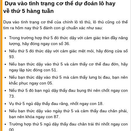
Dựa vào tình trạng cơ thể dự đoán lô hay
về thứ 5 hàng tuần
Dựa vào tình trạng cơ thể của chính lô tô thủ, lô thủ cũng có thể
tìm ra hôm nay thứ 5 đánh con gì chuẩn xác như sau:
Trong trường hợp thứ 5 đó thức dậy với cảm giác tràn đầy năng
lượng, hãy đóng ngay con số 36.
Nếu thứ 5 đó thức dậy với cảm giác mệt mỏi, hãy đóng cửa số
93.
Nếu bạn thức dậy vào thứ 5 và cảm thấy cơ thể đau đớn, hãy
ngay lập tức đóng con 51.
Nếu bạn thức dậy vào thứ 5 mà cảm thấy lưng bị đau, bạn nên
khắc phục ngay con 05.
Nếu thứ 5 đó bạn ngủ dậy thấy đau bụng thì nên chốt ngay con
73.
Vụ thứ 5 ngủ dậy thấy đau răng, nhốt ngay con 18.
Nếu bạn thức dậy vào ngày thứ 5 và cảm thấy đau chân phải,
bạn nên khóa ngay con 87.
Trường hợp thứ 5 ngủ dậy thấy đau chân trái thì nhốt ngay con
00.