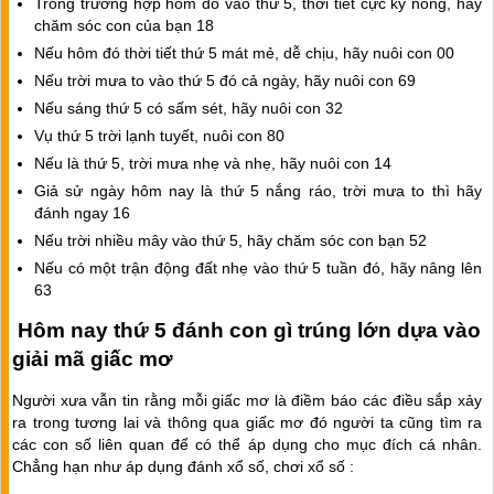
Trong trường hợp hôm đó vào thứ 5, thời tiết cực kỳ nóng, hãy
chăm sóc con của bạn 18
Nếu hôm đó thời tiết thứ 5 mát mẻ, dễ chịu, hãy nuôi con 00
Nếu trời mưa to vào thứ 5 đó cả ngày, hãy nuôi con 69
Nếu sáng thứ 5 có sấm sét, hãy nuôi con 32
Vụ thứ 5 trời lạnh tuyết, nuôi con 80
Nếu là thứ 5, trời mưa nhẹ và nhẹ, hãy nuôi con 14
Giả sử ngày hôm nay là thứ 5 nắng ráo, trời mưa to thì hãy
đánh ngay 16
Nếu trời nhiều mây vào thứ 5, hãy chăm sóc con bạn 52
Nếu có một trận động đất nhẹ vào thứ 5 tuần đó, hãy nâng lên
63
Hôm nay thứ 5 đánh con gì trúng lớn dựa vào
giải mã giấc mơ
Người xưa vẫn tin rằng mỗi giấc mơ là điềm báo các điều sắp xảy
ra trong tương lai và thông qua giấc mơ đó người ta cũng tìm ra
các con số liên quan để có thể áp dụng cho mục đích cá nhân.
Chẳng hạn như áp dụng đánh xổ số, chơi xổ số :