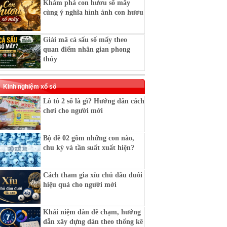
Khám phá con hươu số mấy
cùng ý nghĩa hình ảnh con hươu
Giải mã cá sấu số mấy theo
quan điểm nhân gian phong
thủy
Kinh nghiệm xổ số
Lô tô 2 số là gì? Hướng dẫn cách
chơi cho người mới
Bộ đề 02 gồm những con nào,
chu kỳ và tần suất xuất hiện?
Cách tham gia xỉu chủ đầu đuôi
hiệu quả cho người mới
Khái niệm dàn đề chạm, hướng
dẫn xây dựng dàn theo thống kê