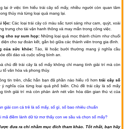
g lại ở việc tìm hiểu trái cây số mấy, nhiều người còn quan tâm
ong thủy mà từng loại quả mang lại.
i lộc:
Các loại trái cây có màu sắc tươi sáng như cam, quýt, xoài
g trưng cho tài vận hanh thông và may mắn trong công việc.
ng cho sự sum họp:
Những loại quả mọc thành chùm như chuối
 diện cho sự đoàn kết, gắn bó giữa các thành viên trong gia đình.
g của sức khỏe:
Táo, lê hoặc bưởi thường mang ý nghĩa cầu
ỏe dồi dào và cuộc sống bình an.
à chủ đề trái cây là số mấy không chỉ mang tính giải trí mà còn
ếu tố văn hóa và phong thủy.
ng tin trên, chắc hẳn bạn đã phần nào hiểu rõ hơn
trái cây số
ý nghĩa của từng loại quả phổ biến. Chủ đề trái cây là số mấy
g tính giải trí mà còn phản ánh nét văn hóa dân gian thú vị của
n giải con cá trê là số mấy, số gì, số bao nhiêu chuẩn
i mã điềm lành dữ từ mơ thấy con ve sầu và chọn số mấy?
được đưa ra chỉ nhằm mục đích tham khảo. Tốt nhất, bạn hãy