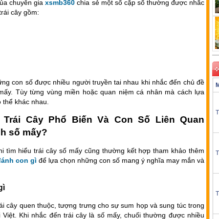
của chuyên gia
xsmb360
chia sẻ một số cặp số thường được nhắc
trái cây gồm:
ững con số được nhiều người truyền tai nhau khi nhắc đến chủ đề
M
ố mấy. Tùy từng vùng miền hoặc quan niệm cá nhân mà cách lựa
 thể khác nhau.
T
 Trái Cây Phổ Biến Và Con Số Liên Quan
nh số mấy?
hi tìm hiểu trái cây số mấy cũng thường kết hợp tham khảo thêm
T
đánh con gì
để lựa chọn những con số mang ý nghĩa may mắn và
gì
T
trái cây quen thuộc, tượng trưng cho sự sum họp và sung túc trong
 Việt. Khi nhắc đến trái cây là số mấy, chuối thường được nhiều