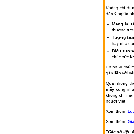
Không chỉ dừn
đến ý nghĩa ph
Mang lại tà
thường tượn
Tượng trư
hay nho đại
Biểu tượn
chúc sức kh
Chính vì thế m
gắn liền với y
Qua những thô
mấy
cũng như 
không chỉ man
người Việt.
Xem thêm:
Luậ
Xem thêm:
Giả
"Các số liệu 