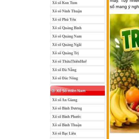
mấy. Tuy nhiê
Xổ số Kon Tum
số mang ý nghĩ
Xổ số Ninh Thuận
Xổ số Phú Yên
Xổ số Quảng Bình
Xổ số Quảng Nam
Xổ số Quảng Ngãi
Xổ số Quảng Trị
Xổ số ThừaThiênHuế
Xổ số Đà Nẵng
Xổ số Đắc Nông
Xổ Số miền Nam
Xổ số An Giang
Xổ số Bình Dương
Xổ số Bình Phước
Xổ số Bình Thuận
Xổ số Bạc Liêu