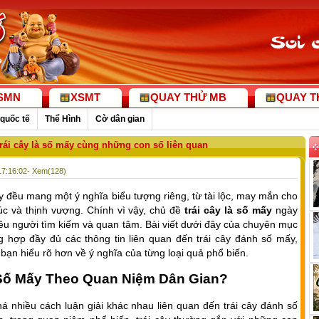
SMN
XSMT
QUAY THỬ MB
QUAY T
quốc tế
Thể Hình
Cờ dân gian
rái cây là số mấy cùng những con số liên quan
17:16:02
- Xem(128)
cây đều mang một ý nghĩa biểu tượng riêng, từ tài lộc, may mắn cho
úc và thịnh vượng. Chính vì vậy, chủ đề
trái cây là số mấy
ngày
ều người tìm kiếm và quan tâm. Bài viết dưới đây của chuyên mục
 hợp đầy đủ các thông tin liên quan đến trái cây đánh số mấy,
 bạn hiểu rõ hơn về ý nghĩa của từng loại quả phổ biến.
 Số Mấy Theo Quan Niệm Dân Gian?
á nhiều cách luận giải khác nhau liên quan đến trái cây đánh số