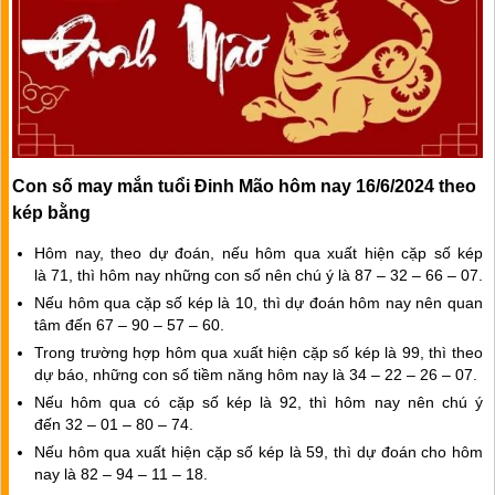
Con số may mắn tuổi Đinh Mão hôm nay 16/6/2024
theo
kép bằng
Hôm nay, theo dự đoán, nếu hôm qua xuất hiện cặp số kép
là
71
, thì hôm nay những con số nên chú ý là
87
–
32
–
66
–
07
.
Nếu hôm qua cặp số kép là
10
, thì dự đoán hôm nay nên quan
tâm đến
67
–
90
–
57
–
60
.
Trong trường hợp hôm qua xuất hiện cặp số kép là
99
, thì theo
dự báo, những con số tiềm năng hôm nay là
34
–
22
–
26
–
07
.
Nếu hôm qua có cặp số kép là
92
, thì hôm nay nên chú ý
đến
32
–
01
–
80
–
74
.
Nếu hôm qua xuất hiện cặp số kép là
59
, thì dự đoán cho hôm
nay là
82
–
94
–
11
–
18
.