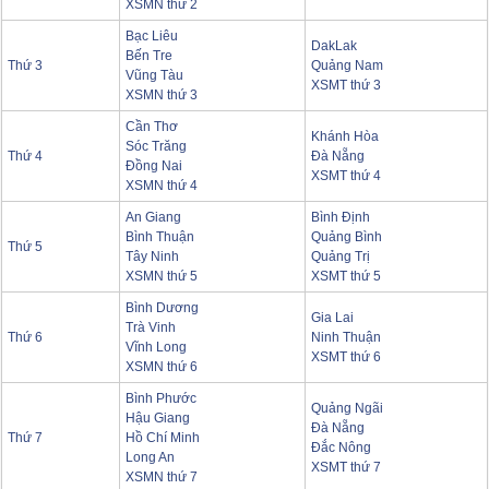
XSMN thứ 2
Bạc Liêu
DakLak
Bến Tre
Thứ 3
Quảng Nam
Vũng Tàu
XSMT thứ 3
XSMN thứ 3
Cần Thơ
Khánh Hòa
Sóc Trăng
Thứ 4
Đà Nẵng
Đồng Nai
XSMT thứ 4
XSMN thứ 4
An Giang
Bình Định
Bình Thuận
Quảng Bình
Thứ 5
Tây Ninh
Quảng Trị
XSMN thứ 5
XSMT thứ 5
Bình Dương
Gia Lai
Trà Vinh
Thứ 6
Ninh Thuận
Vĩnh Long
XSMT thứ 6
XSMN thứ 6
Bình Phước
Quảng Ngãi
Hậu Giang
Đà Nẵng
Thứ 7
Hồ Chí Minh
Đắc Nông
Long An
XSMT thứ 7
XSMN thứ 7