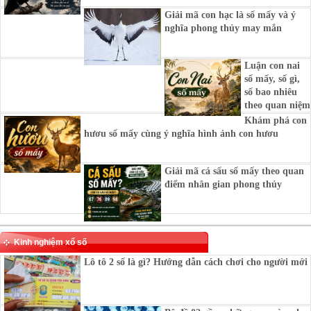
Giải mã con hạc là số mấy và ý
nghĩa phong thủy may mắn
Luận con nai
số mấy, số gì,
số bao nhiêu
theo quan niệm
Khám phá con
hươu số mấy cùng ý nghĩa hình ảnh con hươu
Giải mã cá sấu số mấy theo quan
điểm nhân gian phong thủy
Kinh nghiệm xổ số
Lô tô 2 số là gì? Hướng dẫn cách chơi cho người mới