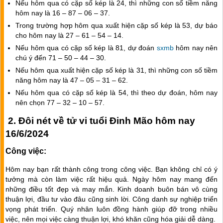
Nếu hôm qua có cặp số kép là
24
, thì những con số tiềm năng
hôm nay là
16
–
87
–
06
–
37
.
Trong trường hợp hôm qua xuất hiện cặp số kép là
53
, dự báo
cho hôm nay là
27
–
61
–
54
–
14
.
Nếu hôm qua có cặp số kép là
81
, dự đoán
sxmb
hôm nay nên
chú ý đến
71
–
50
–
44
–
30
.
Nếu hôm qua xuất hiện cặp số kép là
31
, thì những con số tiềm
năng hôm nay là
47
–
05
–
31
–
62
.
Nếu hôm qua có cặp số kép là
54
, thì theo dự đoán, hôm nay
nên chọn
77
–
32
–
10
–
57
.
2. Đôi nét về tử vi tuổi Đinh Mão hôm nay
16/6/2024
Công việc:
Hôm nay bạn rất thành công trong công việc. Bạn không chỉ có ý
tưởng mà còn làm việc rất hiệu quả. Ngày hôm nay mang đến
những điều tốt đẹp và may mắn. Kinh doanh buôn bán vô cùng
thuận lợi, đầu tư vào đâu cũng sinh lời. Công danh sự nghiệp triển
vọng phát triển. Quý nhân luôn đồng hành giúp đỡ trong nhiều
việc, nên mọi việc càng thuận lợi, khó khăn cũng hóa giải dễ dàng.