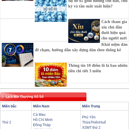
Bộ đề 02 gồm những con nào, chu
kỳ và tần suất xuất hiện?
Cách tham gia
xỉu chủ đầu
đuôi hiệu quả
cho người mới
Khái niệm dàn
đề chạm, hướng dẫn xây dựng dàn theo thống kê
Thông tin 10 điểm lô là bao nhiêu
tiền chi tiết 3 miền
Lịch Mở Thưởng Xổ Số
Miền bắc
Miền Nam
Miền Trung
Cà Mau
Phú Yên
Hồ Chí Minh
Thứ 2
ThừaThiênHuế
Đồng Tháp
XSMT thứ 2