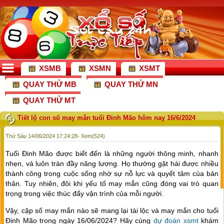
XSMB
XSMN
XSMT
QUAY THỬ MB
QUAY THỬ MN
QUAY THỬ MT
Tiết lộ con số may mắn tuổi Đinh Mão hôm nay 16/6/2024
Thứ Sáu 14/06/2024 17:24:28
- Xem(524)
Tuổi Đinh Mão được biết đến là những người thông minh, nhanh
nhẹn, và luôn tràn đầy năng lượng. Họ thường gặt hái được nhiều
thành công trong cuộc sống nhờ sự nỗ lực và quyết tâm của bản
thân. Tuy nhiên, đôi khi yếu tố may mắn cũng đóng vai trò quan
trọng trong việc thúc đẩy vận trình của mỗi người.
Vậy, cặp số may mắn nào sẽ mang lại tài lộc và may mắn cho tuổi
Đinh Mão trong ngày 16/06/2024? Hãy cùng
dự đoán xsmt
khám