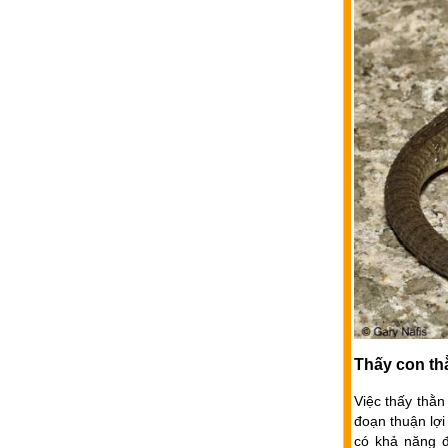
Thấy con th
Việc thấy thằn
đoạn thuận lợi
có khả năng đ