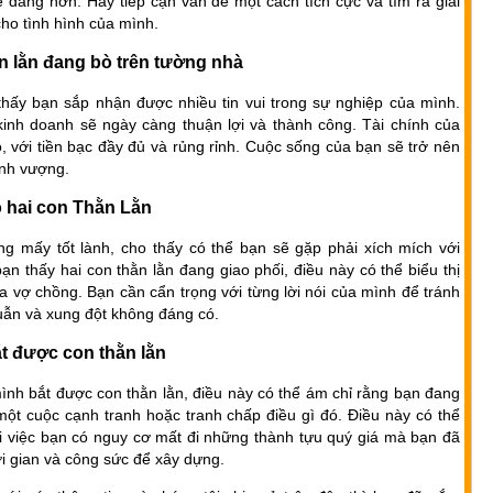
 dàng hơn. Hãy tiếp cận vấn đề một cách tích cực và tìm ra giải
cho tình hình của mình.
n lằn đang bò trên tường nhà
thấy bạn sắp nhận được nhiều tin vui trong sự nghiệp của mình.
kinh doanh sẽ ngày càng thuận lợi và thành công. Tài chính của
, với tiền bạc đầy đủ và rủng rỉnh. Cuộc sống của bạn sẽ trở nên
ịnh vượng.
ó hai con Thằn Lằn
g mấy tốt lành, cho thấy có thể bạn sẽ gặp phải xích mích với
n thấy hai con thằn lằn đang giao phối, điều này có thể biểu thị
a vợ chồng. Bạn cần cẩn trọng với từng lời nói của mình để tránh
ẫn và xung đột không đáng có.
ắt được con thằn lằn
ình bắt được con thằn lằn, điều này có thể ám chỉ rằng bạn đang
một cuộc cạnh tranh hoặc tranh chấp điều gì đó. Điều này có thể
i việc bạn có nguy cơ mất đi những thành tựu quý giá mà bạn đã
i gian và công sức để xây dựng.