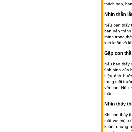
thách nào, bạn
Nhìn thằn lằ
Nếu bạn thấy t
bạn nên tránh
mình trong thờ
khó khăn và k
Gặp con thằn
Nếu bạn thấy m
tình hình của
hiệu ảnh hưởn
trong môi trư
với bạn. Nếu 
thân.
Nhìn thấy th
Khi bạn thấy t
mặt với một số
khăn, nhưng n