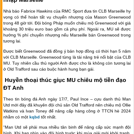
Nhà báo Fabrice Hawkins của RMC Sport đưa tin CLB Marseille hy
vọng có thể hoàn tất vụ chuyển nhượng của Mason Greenwood
trong 48 giờ tới. Đội bóng Pháp muốn chiêu mộ Greenwood với giá
khoảng 30 triệu euro bao gồm cả phụ phí. Ngoài ra, MU sẽ được
hưởng % phí chuyển nhượng nếu Marseille bán Greenwood trong
tương lai.
Được biết Greenwood đã đồng ý bản hợp đồng có thời hạn 5 năm
với CLB Marseille. Greenwood từng là tài năng trẻ nổi bật của CLB
MU. Tuy nhiên cầu thủ người Anh được cho là không còn tương lai
ở Old Trafford sau cáo buộc hành hung bạn gái.
Huyền thoại thúc giục MU chiêu mộ tiền đạo
ĐT Anh
Theo tin bóng đá Anh ngày 17/7, Paul Ince – cựu danh thủ Man
Utd mới đây đã khuyên đội chủ sân Old Trafford nên chiêu mộ Ollie
Watkins và Ivan Toney để nâng cấp hàng công ở TTCN hè 2024
nhằm có một
kqbd
tốt nhất.
“Man Utd sẽ phải mua nhiều tân binh để nâng cấp sức mạnh đội
hình. Khi bạn nhìn vào đội hình trước khi mùa giải mới khởi tranh,