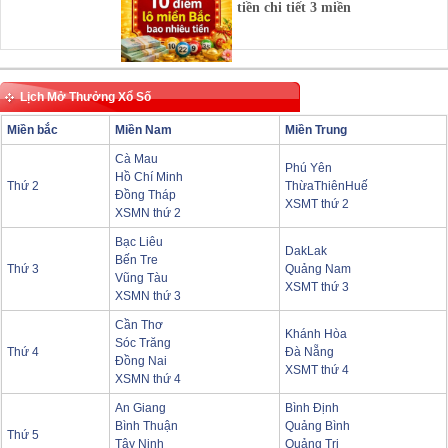
tiền chi tiết 3 miền
Lịch Mở Thưởng Xổ Số
Miền bắc
Miền Nam
Miền Trung
Cà Mau
Phú Yên
Hồ Chí Minh
Thứ 2
ThừaThiênHuế
Đồng Tháp
XSMT thứ 2
XSMN thứ 2
Bạc Liêu
DakLak
Bến Tre
Thứ 3
Quảng Nam
Vũng Tàu
XSMT thứ 3
XSMN thứ 3
Cần Thơ
Khánh Hòa
Sóc Trăng
Thứ 4
Đà Nẵng
Đồng Nai
XSMT thứ 4
XSMN thứ 4
An Giang
Bình Định
Bình Thuận
Quảng Bình
Thứ 5
Tây Ninh
Quảng Trị