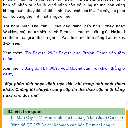
bạn sẽ nhận ra đâu là vị trí mình cần bổ sung nhưng bạn cũng
không muốn thay đổi cả đội hình. Tuy nhiên tại MU lúc này, họ phải
cần bổ sung thêm ít nhất 7 người mới.
Tôi nghĩ Man Utd cần 1 tiền đạo đẳng cấp như Toney hoặc
Watkins, một người hiểu rõ về Premier League nhằm giúp Hojlund
có thêm thời gian thích nghi” – Paul Ince nói trên sóng Ladbrokes
1-2-Free.
Xem thêm:
Tin Bayern 29/5: Bayern đưa Brajan Gruda vào tầm
ngắm
Xem thêm:
Bóng đá TBN 30/9: Real Madrid đánh rơi chiến thắng ở
derby
"Mọi phân tích nhận định trận đấu chỉ mang tính chất tham
khảo. Chúng tôi chuyên cung cấp tin thể thao cập nhật hằng
ngày cho độc giả"
Bài viết liên quan
Tin Man City 13/7: Man xanh tiếp tục hạ giá bán Joao Cancelo
Bóng đá QT 3/7: Daichi Kamada cập bến Premier League