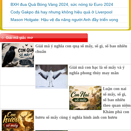
BXH đua Quả Bóng Vàng 2024, sức nóng từ Euro 2024
Cody Gakpo đá hay nhưng không hiệu quả ở Liverpool
Mason Holgate: Hậu vệ đa năng người Anh đầy triển vọng
Giải mã giấc mơ
Giải mã ý nghĩa con quạ số mấy, số gì, số bao nhiêu
chuẩn
Giải mã con hạc là số mấy và ý
nghĩa phong thủy may mắn
Luận con nai
số mấy, số gì,
số bao nhiêu
theo quan niệm
Khám phá con
hươu số mấy cùng ý nghĩa hình ảnh con hươu