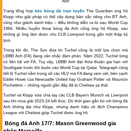
Anh
Trang tổng hợp
kèo bóng đá trực tuyến
The Guardian ủng hộ
Klopp như giải pháp có thể xây dựng bản sắc riêng cho ĐT Anh,
cũng như giành danh hiệu – điều không diễn ra từ sau World Cup
1966. Nhiều huyền thoại bóng đá Anh cũng ủng hộ Klopp, sau
những gì ông làm được cho CLB Liverpool trong gần một thập kỷ
qua.
Trong khi đó, The Sun đưa tin Tuchel cũng là một lựa chọn mà
LĐBĐ Anh (FA) đang cân nhắc đàm phán. Năm 2022, Tuchel từng
có liên hệ với FA. Tuy vậy, LĐBĐ Anh đạt thỏa thuận gia hạn với
Southgate trước khi bước vào World Cup tại Qatar. Telegraph cũng
tiết lộ Tuchel nằm trong số các HLV mà FA đang xem xét, bên cạnh
Eddie Howe của Newcastle United hay Graham Potter và Mauricio
Pochettino – những người gần đây đã bị Chelsea sa thải.
Tuchel và Klopp vừa chia tay các CLB Bayern Munich và Liverpool
sau khi mùa giải 2023-24 kết thúc. Dù thời gian gắn bó với bóng đá
Anh không dài như Klopp, nhưng danh hiệu vô địch Champions
League với Chelsea giúp Tuchel được ủng hộ.
Bóng đá Anh 17/7: Mason Greenwood gia
nhập Marseille