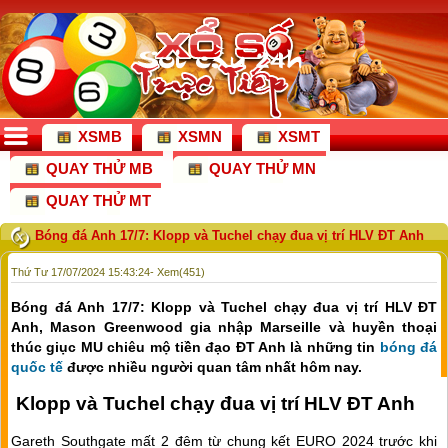
XSMB
XSMN
XSMT
QUAY THỬ MB
QUAY THỬ MN
QUAY THỬ MT
Bóng đá Anh 17/7: Klopp và Tuchel chạy đua vị trí HLV ĐT Anh
Thứ Tư 17/07/2024 15:43:24
- Xem(451)
Bóng đá Anh 17/7: Klopp và Tuchel chạy đua vị trí HLV ĐT
Anh, Mason Greenwood gia nhập Marseille và huyền thoại
thúc giục MU chiêu mộ tiền đạo ĐT Anh là những tin
bóng đá
quốc tế
được nhiều người quan tâm nhất hôm nay.
Klopp và Tuchel chạy đua vị trí HLV ĐT Anh
Gareth Southgate mất 2 đêm từ chung kết EURO 2024 trước khi